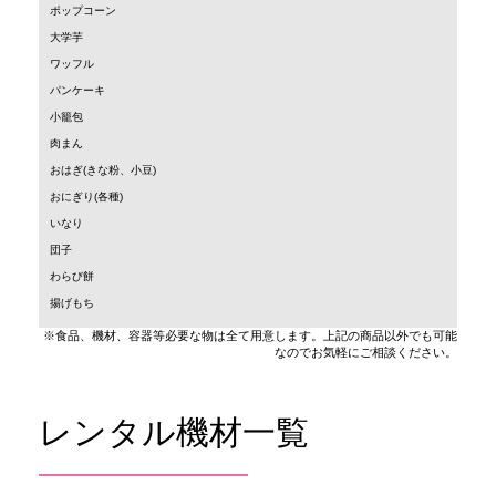
ポップコーン
大学芋
ワッフル
パンケーキ
小籠包
肉まん
おはぎ(きな粉、小豆)
おにぎり(各種)
いなり
団子
わらび餅
揚げもち
※食品、機材、容器等必要な物は全て用意します。上記の商品以外でも可能
なのでお気軽にご相談ください。
レンタル機材一覧