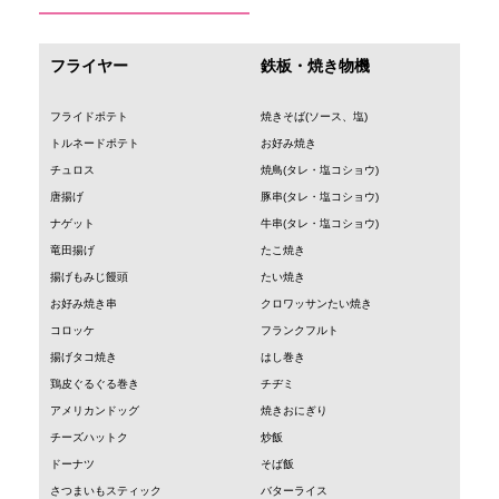
フライヤー
鉄板・焼き物機
フライドポテト
焼きそば(ソース、塩)
トルネードポテト
お好み焼き
チュロス
焼鳥(タレ・塩コショウ)
唐揚げ
豚串(タレ・塩コショウ)
ナゲット
牛串(タレ・塩コショウ)
竜田揚げ
たこ焼き
揚げもみじ饅頭
たい焼き
お好み焼き串
クロワッサンたい焼き
コロッケ
フランクフルト
揚げタコ焼き
はし巻き
鶏皮ぐるぐる巻き
チヂミ
アメリカンドッグ
焼きおにぎり
チーズハットク
炒飯
ドーナツ
そば飯
さつまいもスティック
バターライス