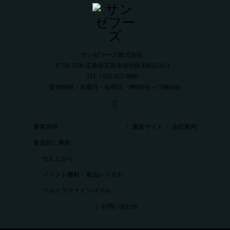
サンゼフーズ株式会社
〒731-5106 広島県広島市佐伯区利松2-31-1
TEL：082-927-6900
受付時間：月曜日～金曜日 9時00分～17時00分
事業内容
通販サイト
会社案内
食品卸し事業
せんじがら
イベント機材・食品レンタル
ウルトラファインバブル
お問い合わせ