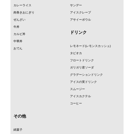
カレーライス
サンデー
肉巻きおにぎり
アイスクレープ
ぜんざい
アサイーボウル
牛丼
ドリンク
カルビ丼
中華丼
レモネード(レモンスカッシュ)
おでん
タピオカ
フロートドリンク
ガリガリ君ソーダ
グラデーションドリンク
アイスの実ドリンク
スムージー
アイスカクテル
コーヒー
その他
綿菓子