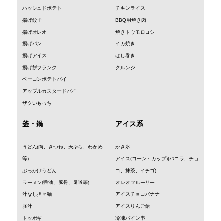
ハッシュドポテト
チキンライス
揚げ餃子
BBQ用焼き肉
揚げオレオ
焼きトウモロコシ
揚げパン
イカ焼き
揚げアイス
はし巻き
揚げ餅フランク
クルンジ
ベーコンポテトパイ
アップルカスタードパイ
ザクいもっち
釜・鍋
アイス系
うどん(肉、きつね、天ぷら、わかめ
かき氷
等)
アイス(コーン・カップ)(バニラ、チョ
ぶっかけうどん
コ、抹茶、イチゴ)
ラーメン(醤油、豚骨、尾道等)
オレオフルーリー
汁なし担々麵
アイスチョコバナナ
豚汁
アイスりんご飴
トッポギ
冷凍パイン串